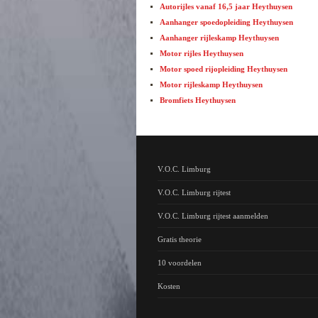
Autorijles vanaf 16,5 jaar Heythuysen
Aanhanger spoedopleiding Heythuysen
Aanhanger rijleskamp Heythuysen
Motor rijles Heythuysen
Motor spoed rijopleiding Heythuysen
Motor rijleskamp Heythuysen
Bromfiets Heythuysen
V.O.C. Limburg
V.O.C. Limburg rijtest
V.O.C. Limburg rijtest aanmelden
Gratis theorie
10 voordelen
Kosten