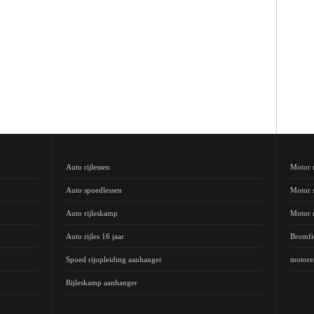
Auto rijlessen
Motor r
Auto spoedlessen
Motor 
Auto rijleskamp
Motor 
Auto rijles 16 jaar
Bromfie
Spoed rijopleiding aanhanger
motor
Rijleskamp aanhanger