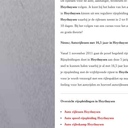
De rijlessen voor de auto, aanhanger, bromfiets o
Heythuysen
volgen. Je kunt bij het halen van het 
in
Heythuysen
kiezen uit een reguliere rijopleidin
Heythuysen
waarbij je de rijlessen neemt in 2 tot 
10 dagen. Bij het volgen van een cursus voor het 
en gratis theorie!
Nieuw; Autorijlessen met 16,5 jaar in
Heythuyse
Vanaf 1 november 2011 gaat de proef begeleid rijd
Rijopleidingen doet in
Heythuysen
aan deze 5 jari
snel te kunnen halen waarbij je al met 16,5 jaar ku
je rijopleiding met de vrijblijvende rijtest in
Heyth
voor je wordt verzorgd met een rijlespakket op maat.
feeling voor het autorijden en hoeveel autorijlesse
Overzicht rijopleidingen in Heythuysen
Auto rijlessen Heythuysen
Auto spoed rijopleiding Heythuysen
Auto rijleskamp Heythuysen