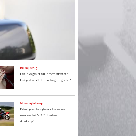
Bel mij terug
Heb je vragen of wil je meer informatie?
Laat je door V.O.C. Limburg terugbellen!
Motor rijleskamp
Behaal je motor rijbewijs binnen één
week met het V.O.C. Limburg
rijleskamp!