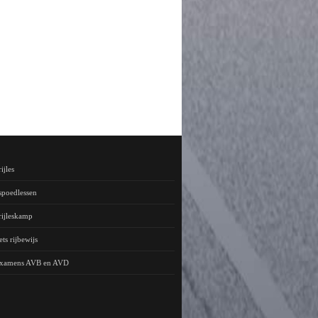
ijles
spoedlessen
rijleskamp
ts rijbewijs
examens AVB en AVD