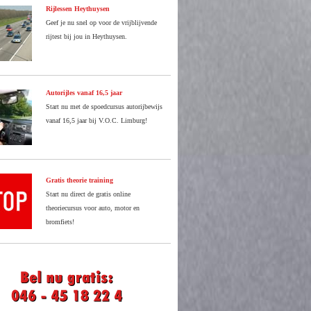
Rijlessen Heythuysen
Geef je nu snel op voor de vrijblijvende
rijtest bij jou in Heythuysen.
Autorijles vanaf 16,5 jaar
Start nu met de spoedcursus autorijbewijs
vanaf 16,5 jaar bij V.O.C. Limburg!
Gratis theorie training
Start nu direct de gratis online
theoriecursus voor auto, motor en
bromfiets!