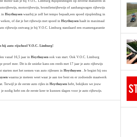
f de motor kan je bij V.O.C. Limburg Rijopleidingen op diverse manieren in
autorijbewijs, motorrijbewijs, bromfietsrijbewijs of aanhangwagen rijbewijs
g in
Heythuysen
waarbij je zelf het tempo bepaalt,een spoed rijopleiding in
8 weken, of dat je het rijbewijs met spoed in
Heythuysen
haalt in maximaal
auto rijbewijs ontvang je bij V.O.C. Limburg standaard een examengarantie
n
bij auto rijschool V.O.C. Limburg!
en vanaf 16,5 jaar in
Heythuysen
ook van start. Ook V.O.C. Limburg
ge proef mee. Dit is de unieke kans om reeds met 17 jaar je auto rijbewijs
nt starten met het nemen van auto rijlessen in
Heythuysen
. Je begint bij ons
uysen
waarna je meteen weet waar je aan toe bent en er zodoende maatwerk
 Terwijl je de eerste auto rijles in
Heythuysen
hebt, bekijken we jouw
n je nodig hebt om de eerste keer te kunnen slagen voor je auto rijbewijs.