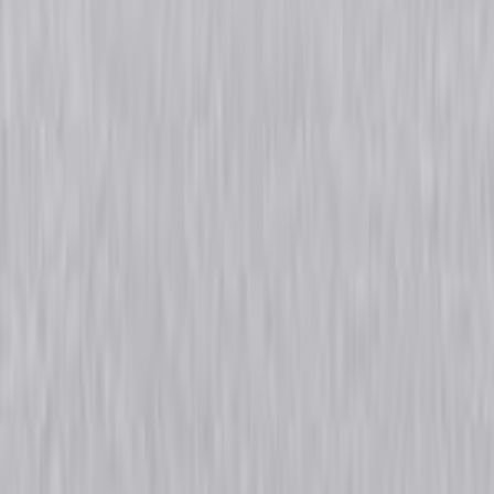
Rijbewijspoint Nederland rijopleidingen - Auto rijbewijs - Autorijles volgens