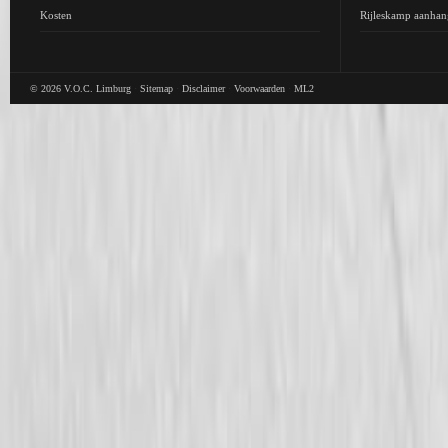
Kosten
Rijleskamp aanhan
© 2026
V.O.C. Limburg
·
Sitemap
·
Disclaimer
·
Voorwaarden
·
ML2