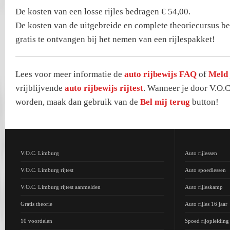
De kosten van een losse rijles bedragen € 54,00.
De kosten van de uitgebreide en complete theoriecursus be
gratis te ontvangen bij het nemen van een rijlespakket!
Lees voor meer informatie de
auto rijbewijs FAQ
of
Meld 
vrijblijvende
auto rijbewijs rijtest
. Wanneer je door V.O.C
worden, maak dan gebruik van de
Bel mij terug
button!
V.O.C. Limburg
Auto rijlessen
V.O.C. Limburg rijtest
Auto spoedlessen
V.O.C. Limburg rijtest aanmelden
Auto rijleskamp
Gratis theorie
Auto rijles 16 jaar
10 voordelen
Spoed rijopleidin