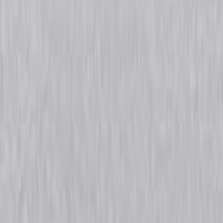
V.O.C. Limburg rijopleidingen - Meld je vrijblijvend aan voor de rijtest!