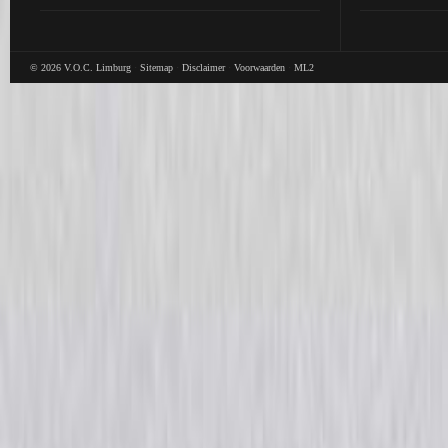
© 2026
V.O.C. Limburg
·
Sitemap
·
Disclaimer
·
Voorwaarden
·
ML2