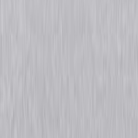
Rijbewijspoint Nederland rijopleidingen - Motor rijbewijs - Behaal je motor