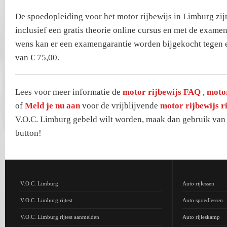
De spoedopleiding voor het motor rijbewijs in Limburg zij
inclusief een gratis theorie online cursus en met de exam
wens kan er een examengarantie worden bijgekocht tegen 
van € 75,00.
Lees voor meer informatie de
motor rijbewijs FAQ
,
moto
of
Meld je nu aan
voor de vrijblijvende
motor rijbewijs ri
V.O.C. Limburg gebeld wilt worden, maak dan gebruik van
button!
V.O.C. Limburg
Auto rijlessen
V.O.C. Limburg rijtest
Auto spoedlessen
V.O.C. Limburg rijtest aanmelden
Auto rijleskamp