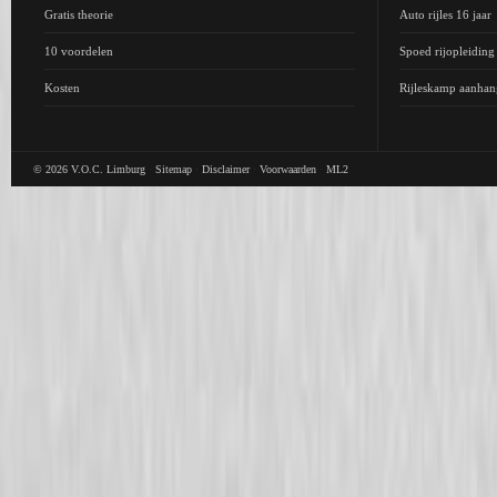
Gratis theorie
Auto rijles 16 jaar
10 voordelen
Spoed rijopleidin
Kosten
Rijleskamp aanhan
© 2026
V.O.C. Limburg
·
Sitemap
·
Disclaimer
·
Voorwaarden
·
ML2